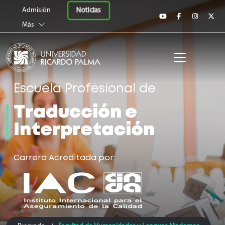
Universidad Ricardo 
Noticias
Admisión
Más
Escuela Profesional de
Traducción e
Interpretación
Carrera Acreditada por: