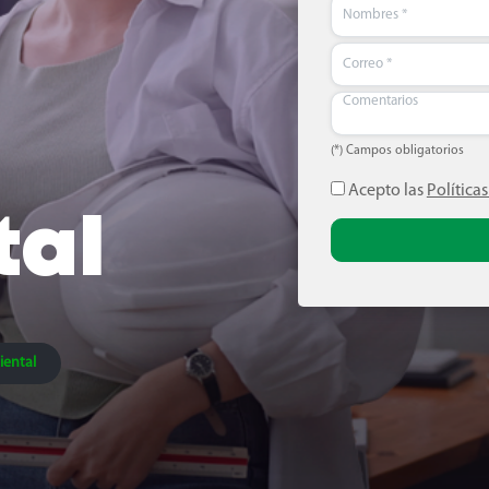
(*) Campos obligatorios
Acepto las
Política
tal
(*) Campos obligatorios
Enviar
ental