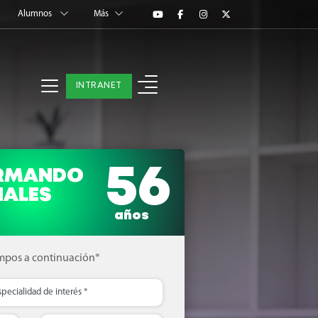
Alumnos
Más
INTRANET
26
56
ER
ORMANDO
NALES
!
de Agosto
años
s a continuación*
campos a continuación*
ados