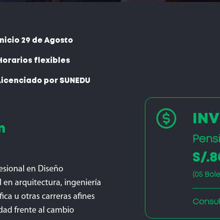
Inicio 29 de Agosto
Horarios flexibles
Licenciado por SUNEDU
IN
n
Pens
S/.
esional en Diseño
(05 Bol
 en arquitectura, ingeniería
fica u otras carreras afines
Consul
idad frente al cambio