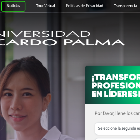
ardo Palma
Noticias
Tour Virtual
Políticas de Privacidad
Transparencia
¡DA EL PRIM
¡TRANSF
PASO HACIA
PROFESIO
TU ÉXITO!
EN LÍDERES
Por favor, llene los campo
Por favor, llene los 
Maestrías
Doctor
Segunda Especialidad