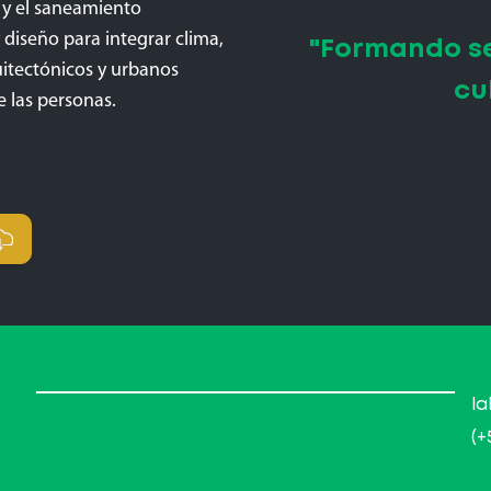
a y el saneamiento
 diseño para integrar clima,
"Formando s
itectónicos y urbanos
cu
e las personas.
l
(+