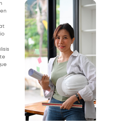
n
 en
at
io
isis
te
que