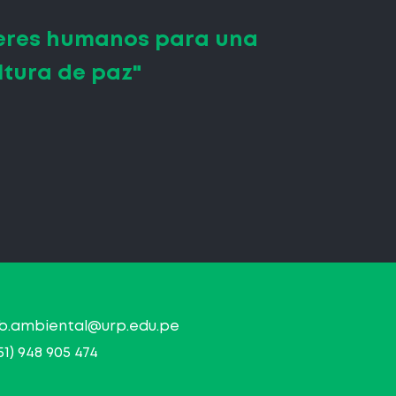
eres humanos para una
ltura de paz"
ab.ambiental@urp.edu.pe
51) 948 905 474