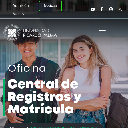
Universidad Ricardo 
Noticias
Admisión
Más
Oficina
Central de
Registros y
Matrícula