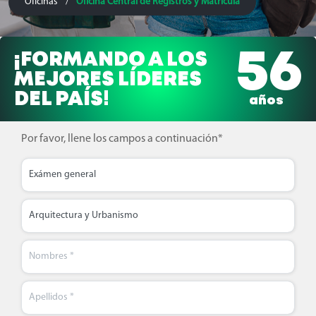
Oficinas
Oficina Central de Registros y Matrícula
/
56
¡FORMANDO A LOS
MEJORES LÍDERES
DEL PAÍS
!
años
Por favor, llene los campos a continuación*