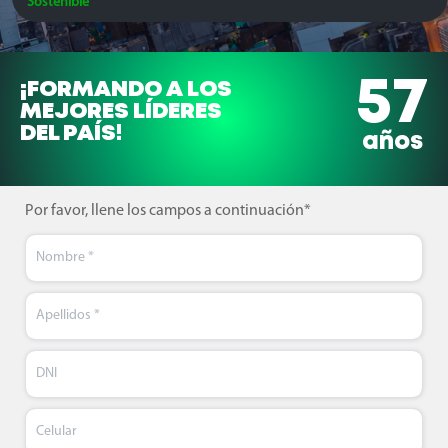
Sostenible
57
¡FORMANDO A LOS
MEJORES LÍDERES
DEL PAÍS!
años
Por favor, llene los campos a continuación*