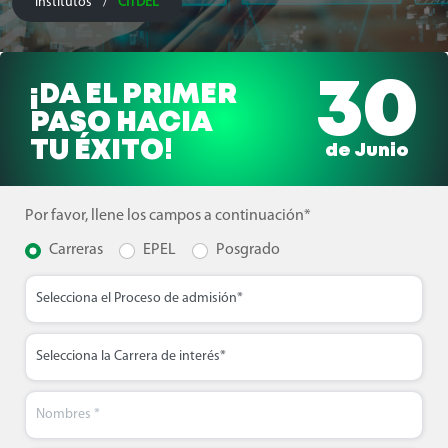
Institutos
CITDEL
/
30
¡DA EL PRIMER
PASO HACIA
TU ÉXITO!
de Junio
Por favor, llene los campos a continuación*
Carreras
EPEL
Posgrado