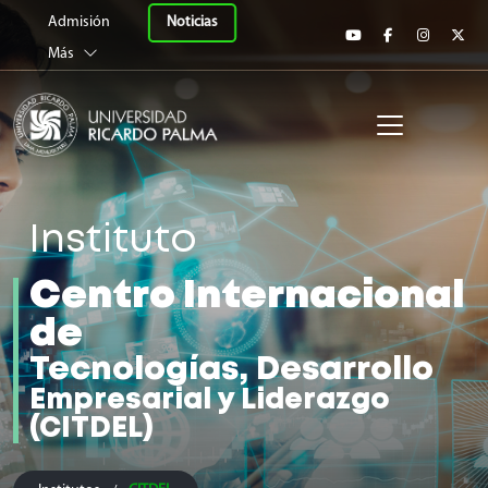
Universidad Ricardo 
Noticias
Admisión
Más
Instituto
Centro Internacional
de
Tecnologías, Desarrollo
Empresarial y Liderazgo
(CITDEL)